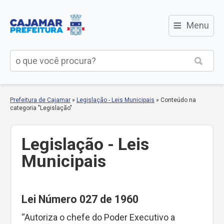
≡
Menu
Prefeitura de Cajamar
»
Legislação - Leis Municipais
»
Conteúdo na
categoria "Legislação"
Legislação - Leis
Municipais
Lei Número 027 de 1960
“Autoriza o chefe do Poder Executivo a