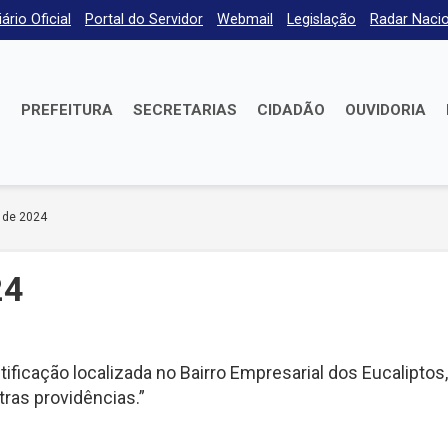
iário Oficial
Portal do Servidor
Webmail
Legislação
Radar Nacio
E
PREFEITURA
SECRETARIAS
CIDADÃO
OUVIDORIA
 de 2024
24
ficação localizada no Bairro Empresarial dos Eucaliptos,
ras providências.”