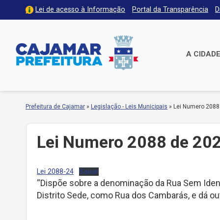
Lei de acesso à Informação
Portal da Transparência
D
A CIDAD
Prefeitura de Cajamar
»
Legislação - Leis Municipais
»
Lei Numero 2088
Lei Numero 2088 de 20
Lei 2088-24
Baixar
“Dispõe sobre a denominação da Rua Sem Identi
Distrito Sede, como Rua dos Cambarás, e dá out