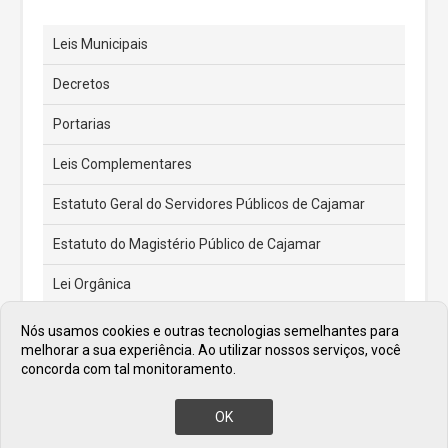
Leis Municipais
Decretos
Portarias
Leis Complementares
Estatuto Geral do Servidores Públicos de Cajamar
Estatuto do Magistério Público de Cajamar
Lei Orgânica
Feriados e Pontos Facultativos
Nós usamos cookies e outras tecnologias semelhantes para
melhorar a sua experiência. Ao utilizar nossos serviços, você
Atas de Posse dos Prefeitos
concorda com tal monitoramento.
OK