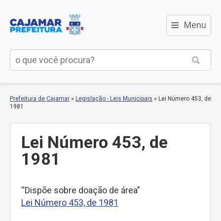
≡
Menu
Prefeitura de Cajamar
»
Legislação - Leis Municipais
»
Lei Número 453, de
1981
Lei Número 453, de
1981
“Dispõe sobre doação de área”
Lei Número 453, de 1981