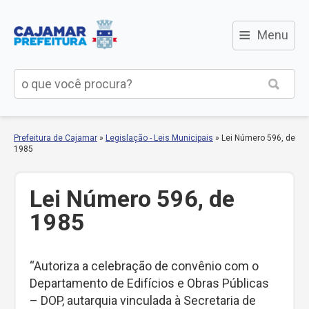
≡
Menu
Prefeitura de Cajamar
»
Legislação - Leis Municipais
»
Lei Número 596, de
1985
Lei Número 596, de
1985
“Autoriza a celebração de convênio com o
Departamento de Edifícios e Obras Públicas
– DOP, autarquia vinculada à Secretaria de