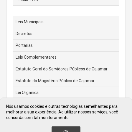
Leis Municipais
Decretos
Portarias
Leis Complementares
Estatuto Geral do Servidores Públicos de Cajamar
Estatuto do Magistério Público de Cajamar
Lei Orgânica
Feriados e Pontos Facultativos
Nós usamos cookies e outras tecnologias semelhantes para
melhorar a sua experiência. Ao utilizar nossos serviços, você
Atas de Posse dos Prefeitos
concorda com tal monitoramento.
OK