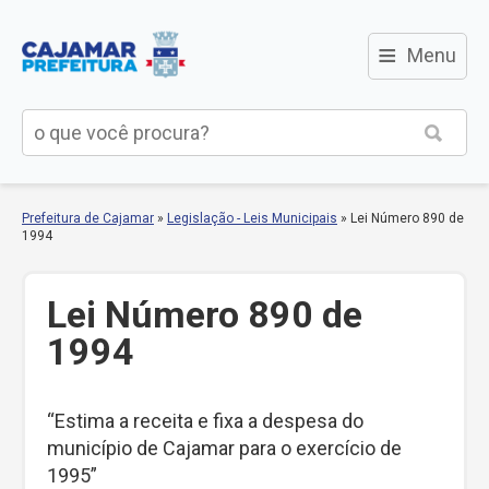
≡
Menu
Prefeitura de Cajamar
»
Legislação - Leis Municipais
»
Lei Número 890 de
1994
Lei Número 890 de
1994
“Estima a receita e fixa a despesa do
município de Cajamar para o exercício de
1995”