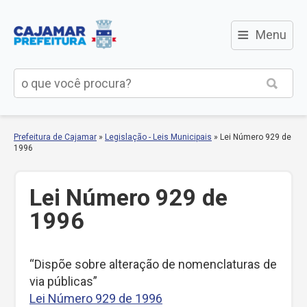
≡
Menu
Prefeitura de Cajamar
»
Legislação - Leis Municipais
»
Lei Número 929 de
1996
Lei Número 929 de
1996
“Dispõe sobre alteração de nomenclaturas de
via públicas”
Lei Número 929 de 1996