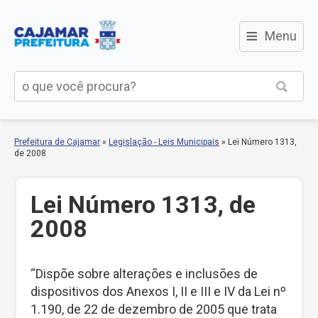
≡
Menu
Prefeitura de Cajamar
»
Legislação - Leis Municipais
»
Lei Número 1313,
de 2008
Lei Número 1313, de
2008
“Dispõe sobre alterações e inclusões de
dispositivos dos Anexos I, II e III e IV da Lei nº
1.190, de 22 de dezembro de 2005 que trata