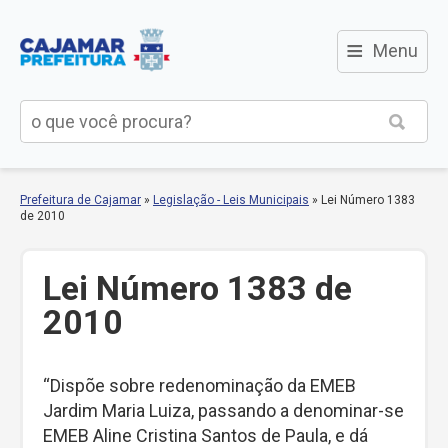
≡
Menu
Prefeitura de Cajamar
»
Legislação - Leis Municipais
»
Lei Número 1383
de 2010
Lei Número 1383 de
2010
“Dispõe sobre redenominação da EMEB
Jardim Maria Luiza, passando a denominar-se
EMEB Aline Cristina Santos de Paula, e dá