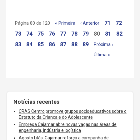
71
72
Página 80 de 120
« Primeira
‹ Anterior
73
74
75
76
77
78
79
80
81
82
83
84
85
86
87
88
89
Próxima ›
Última »
Notícias recentes
CRAS Centro promove grupos socioeducativos sobre o
Estatuto da Criança e do Adolescente
Emprega Cajamar abre novas vagas nas áreas de
engenharia, indústria e logística
Agosto Lilás: Cajamar reforça a campanha de