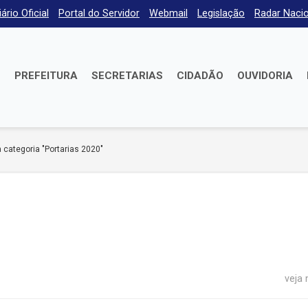
iário Oficial
Portal do Servidor
Webmail
Legislação
Radar Nacio
E
PREFEITURA
SECRETARIAS
CIDADÃO
OUVIDORIA
 categoria "Portarias 2020"
veja