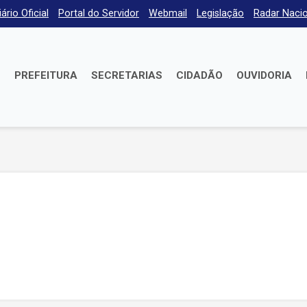
iário Oficial
Portal do Servidor
Webmail
Legislação
Radar Nacio
E
PREFEITURA
SECRETARIAS
CIDADÃO
OUVIDORIA