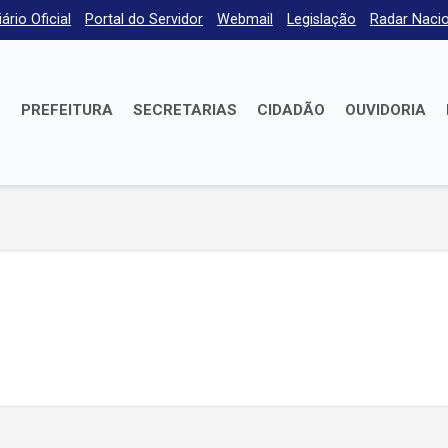
iário Oficial
Portal do Servidor
Webmail
Legislação
Radar Nacio
E
PREFEITURA
SECRETARIAS
CIDADÃO
OUVIDORIA