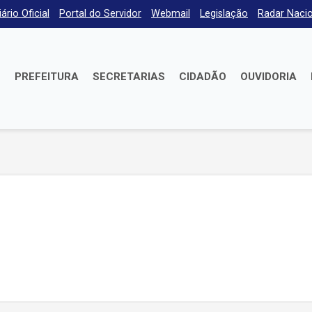
iário Oficial
Portal do Servidor
Webmail
Legislação
Radar Nacio
E
PREFEITURA
SECRETARIAS
CIDADÃO
OUVIDORIA