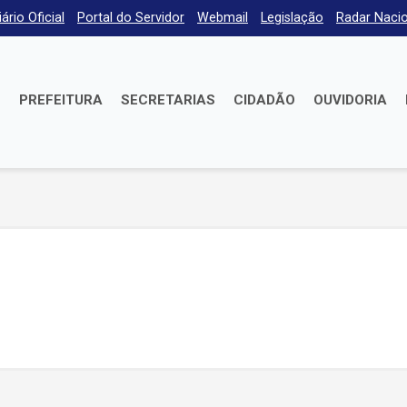
iário Oficial
Portal do Servidor
Webmail
Legislação
Radar Nacio
E
PREFEITURA
SECRETARIAS
CIDADÃO
OUVIDORIA