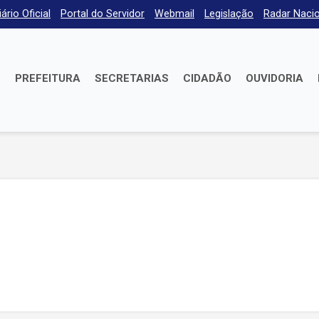
iário Oficial
Portal do Servidor
Webmail
Legislação
Radar Nacio
E
PREFEITURA
SECRETARIAS
CIDADÃO
OUVIDORIA