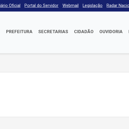
iário Oficial
Portal do Servidor
Webmail
Legislação
Radar Nacio
E
PREFEITURA
SECRETARIAS
CIDADÃO
OUVIDORIA