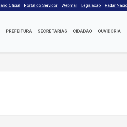
iário Oficial
Portal do Servidor
Webmail
Legislação
Radar Nacio
E
PREFEITURA
SECRETARIAS
CIDADÃO
OUVIDORIA