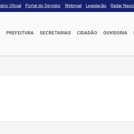
iário Oficial
Portal do Servidor
Webmail
Legislação
Radar Nacio
E
PREFEITURA
SECRETARIAS
CIDADÃO
OUVIDORIA