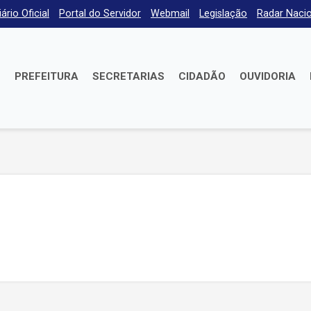
iário Oficial
Portal do Servidor
Webmail
Legislação
Radar Nacio
E
PREFEITURA
SECRETARIAS
CIDADÃO
OUVIDORIA