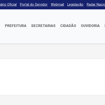
iário Oficial
Portal do Servidor
Webmail
Legislação
Radar Nacio
E
PREFEITURA
SECRETARIAS
CIDADÃO
OUVIDORIA