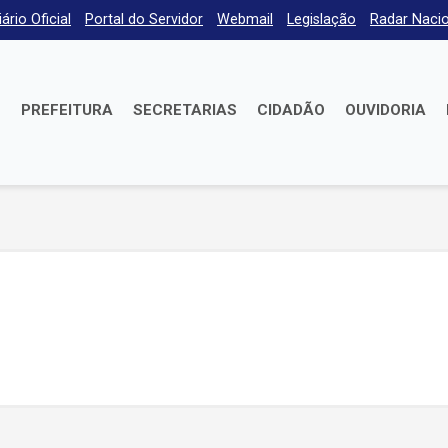
iário Oficial
Portal do Servidor
Webmail
Legislação
Radar Nacio
E
PREFEITURA
SECRETARIAS
CIDADÃO
OUVIDORIA