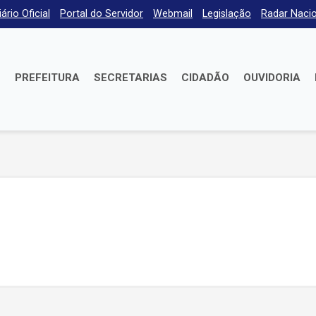
iário Oficial
Portal do Servidor
Webmail
Legislação
Radar Nacio
E
PREFEITURA
SECRETARIAS
CIDADÃO
OUVIDORIA