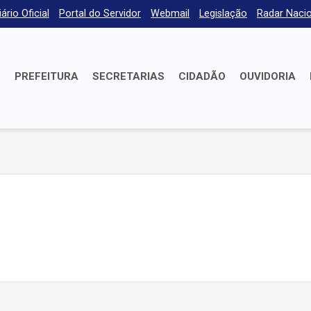
iário Oficial
Portal do Servidor
Webmail
Legislação
Radar Nacio
E
PREFEITURA
SECRETARIAS
CIDADÃO
OUVIDORIA