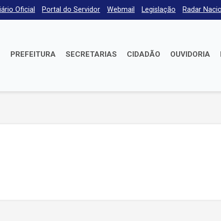
iário Oficial
Portal do Servidor
Webmail
Legislação
Radar Nacio
E
PREFEITURA
SECRETARIAS
CIDADÃO
OUVIDORIA