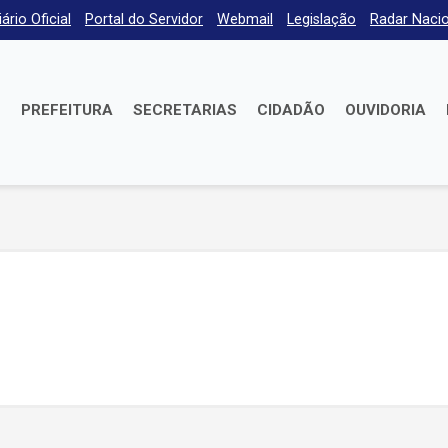
iário Oficial
Portal do Servidor
Webmail
Legislação
Radar Nacio
E
PREFEITURA
SECRETARIAS
CIDADÃO
OUVIDORIA