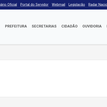
iário Oficial
Portal do Servidor
Webmail
Legislação
Radar Nacio
E
PREFEITURA
SECRETARIAS
CIDADÃO
OUVIDORIA