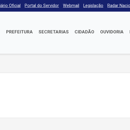
iário Oficial
Portal do Servidor
Webmail
Legislação
Radar Nacio
E
PREFEITURA
SECRETARIAS
CIDADÃO
OUVIDORIA