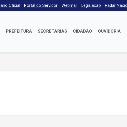
iário Oficial
Portal do Servidor
Webmail
Legislação
Radar Nacio
E
PREFEITURA
SECRETARIAS
CIDADÃO
OUVIDORIA