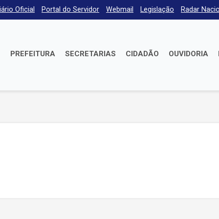
iário Oficial
Portal do Servidor
Webmail
Legislação
Radar Nacio
E
PREFEITURA
SECRETARIAS
CIDADÃO
OUVIDORIA