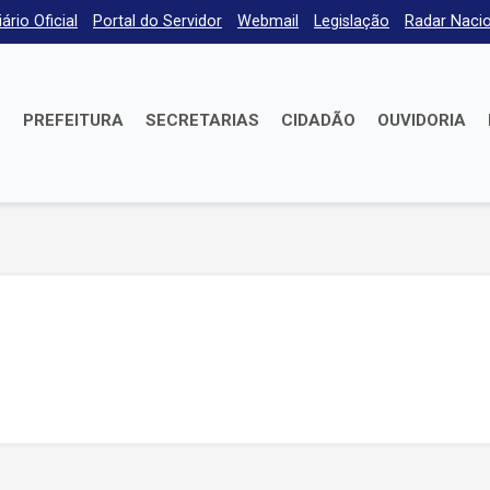
iário Oficial
Portal do Servidor
Webmail
Legislação
Radar Nacio
E
PREFEITURA
SECRETARIAS
CIDADÃO
OUVIDORIA