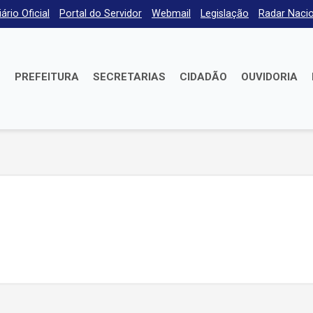
iário Oficial
Portal do Servidor
Webmail
Legislação
Radar Nacio
E
PREFEITURA
SECRETARIAS
CIDADÃO
OUVIDORIA