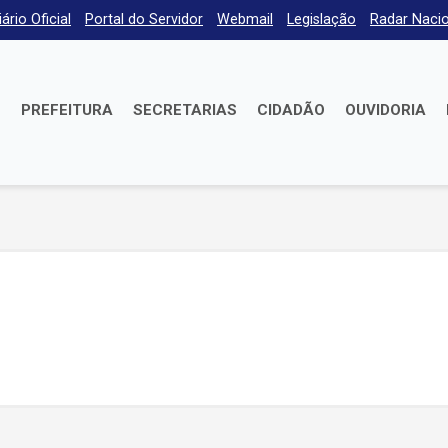
iário Oficial
Portal do Servidor
Webmail
Legislação
Radar Nacio
E
PREFEITURA
SECRETARIAS
CIDADÃO
OUVIDORIA