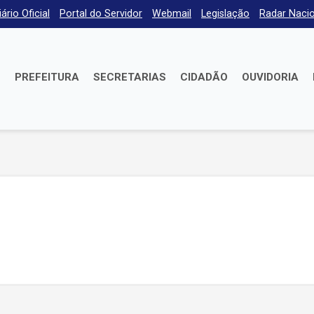
iário Oficial
Portal do Servidor
Webmail
Legislação
Radar Nacio
E
PREFEITURA
SECRETARIAS
CIDADÃO
OUVIDORIA