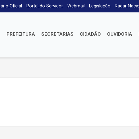
iário Oficial
Portal do Servidor
Webmail
Legislação
Radar Nacio
E
PREFEITURA
SECRETARIAS
CIDADÃO
OUVIDORIA