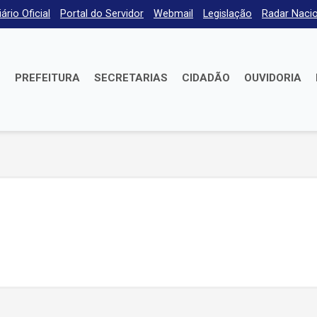
iário Oficial
Portal do Servidor
Webmail
Legislação
Radar Nacio
E
PREFEITURA
SECRETARIAS
CIDADÃO
OUVIDORIA