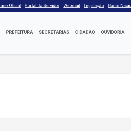
iário Oficial
Portal do Servidor
Webmail
Legislação
Radar Nacio
E
PREFEITURA
SECRETARIAS
CIDADÃO
OUVIDORIA