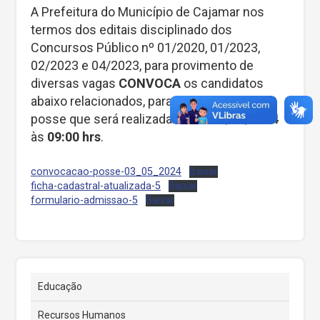
A Prefeitura do Município de Cajamar nos
termos dos editais disciplinado dos
Concursos Público nº 01/2020, 01/2023,
02/2023 e 04/2023, para provimento de
diversas vagas
CONVOCA
os candidatos
abaixo relacionados, para a cerimônia de
posse que será realizada no dia
07/05/2024
às
09:00 hrs
.
convocacao-posse-03_05_2024
Baixar
ficha-cadastral-atualizada-5
Baixar
formulario-admissao-5
Baixar
Educação
Recursos Humanos