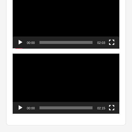
vídeo
00:00
02:03
Tocador
de
vídeo
00:00
02:15