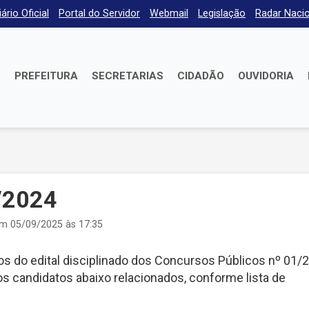
iário Oficial
Portal do Servidor
Webmail
Legislação
Radar Nacio
E
PREFEITURA
SECRETARIAS
CIDADÃO
OUVIDORIA
/2024
em 05/09/2025 às 17:35
os do edital disciplinado dos Concursos Públicos nº 01/
 candidatos abaixo relacionados, conforme lista de