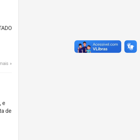
LTADO
 mais
, e
ta de