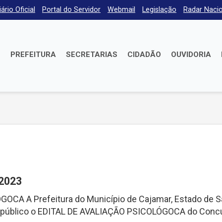
iário Oficial
Portal do Servidor
Webmail
Legislação
Radar Nacio
E
PREFEITURA
SECRETARIAS
CIDADÃO
OUVIDORIA
2023
CA A Prefeitura do Município de Cajamar, Estado de S
rna público o EDITAL DE AVALIAÇÃO PSICOLÓGOCA do Conc