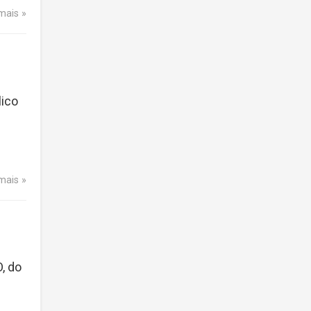
 mais
lico
 mais
, do