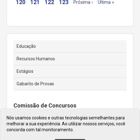
120
121
122
123
Próxima ›
Última »
Educação
Recursos Humanos
Estágios
Gabarito de Provas
Comissão de Concursos
Nós usamos cookies e outras tecnologias semelhantes para
Endereço e Telefone
melhorar a sua experiência. Ao utilizar nossos serviços, você
concorda com tal monitoramento.
Praça José Rodrigues do Nascimento, 30
Telefone: (11) 4446-0020