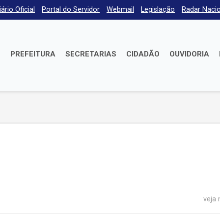
iário Oficial
Portal do Servidor
Webmail
Legislação
Radar Nacio
E
PREFEITURA
SECRETARIAS
CIDADÃO
OUVIDORIA
veja