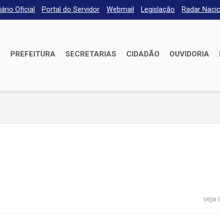
iário Oficial
Portal do Servidor
Webmail
Legislação
Radar Nacio
E
PREFEITURA
SECRETARIAS
CIDADÃO
OUVIDORIA
veja