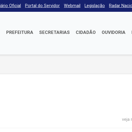
iário Oficial
Portal do Servidor
Webmail
Legislação
Radar Nacio
E
PREFEITURA
SECRETARIAS
CIDADÃO
OUVIDORIA
veja