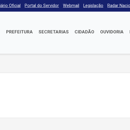
iário Oficial
Portal do Servidor
Webmail
Legislação
Radar Nacio
E
PREFEITURA
SECRETARIAS
CIDADÃO
OUVIDORIA