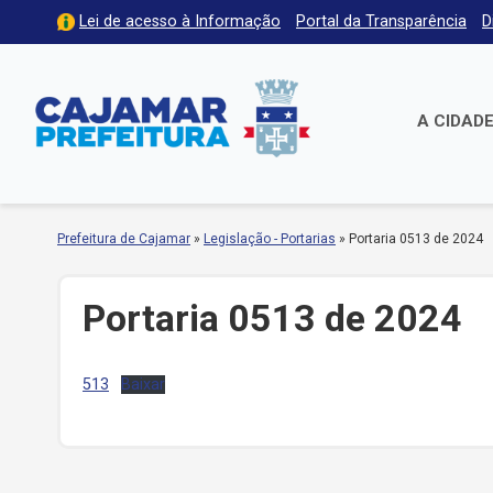
Lei de acesso à Informação
Portal da Transparência
D
A CIDAD
Prefeitura de Cajamar
»
Legislação - Portarias
»
Portaria 0513 de 2024
Portaria 0513 de 2024
513
Baixar