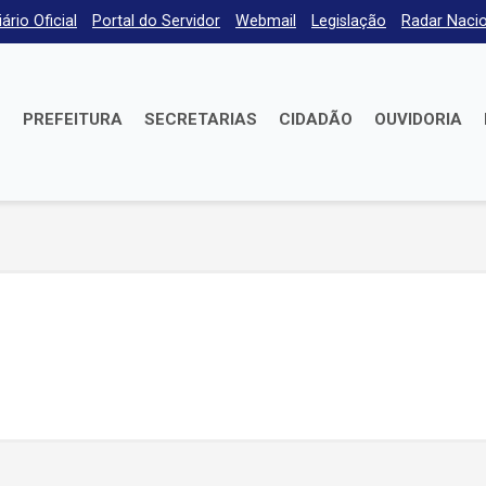
iário Oficial
Portal do Servidor
Webmail
Legislação
Radar Nacio
E
PREFEITURA
SECRETARIAS
CIDADÃO
OUVIDORIA