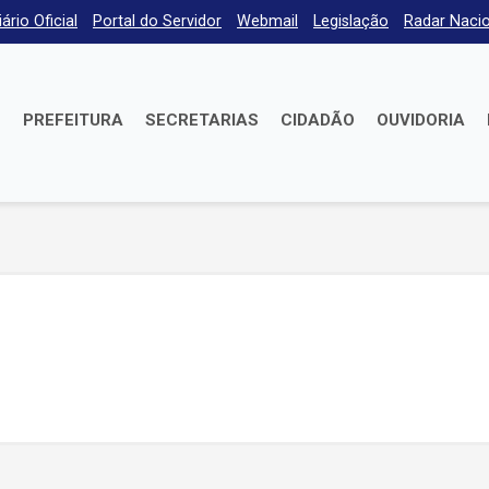
iário Oficial
Portal do Servidor
Webmail
Legislação
Radar Nacio
E
PREFEITURA
SECRETARIAS
CIDADÃO
OUVIDORIA