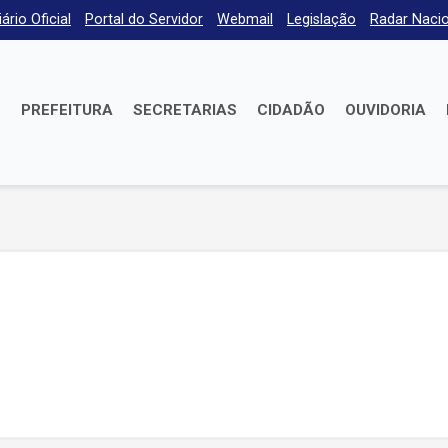
iário Oficial
Portal do Servidor
Webmail
Legislação
Radar Nacio
E
PREFEITURA
SECRETARIAS
CIDADÃO
OUVIDORIA