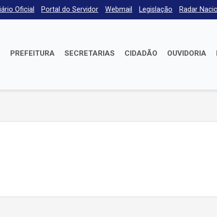
iário Oficial
Portal do Servidor
Webmail
Legislação
Radar Nacio
E
PREFEITURA
SECRETARIAS
CIDADÃO
OUVIDORIA